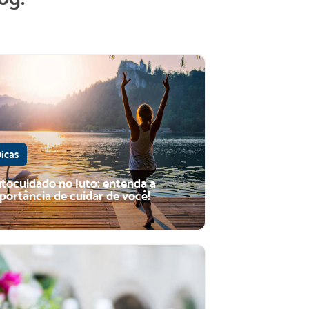
icas
tocuidado no luto: entenda a
portância de cuidar de você!