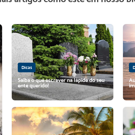
Dicas
D
Saiba o que escrever na lápide do seu
Au
ente querido!
im