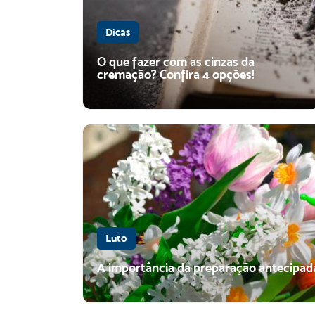
Dicas
O que fazer com as cinzas da
cremação? Confira 4 opções!
Luto
A importância da preparação antecipada