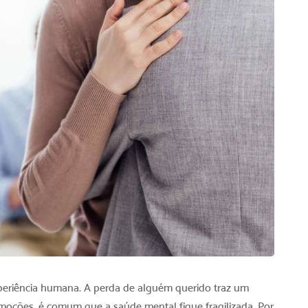
periência humana. A perda de alguém querido traz um
moções, é comum que a saúde mental fique fragilizada. Por