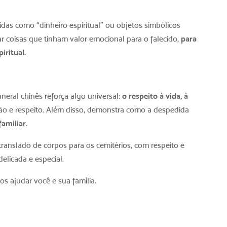
idas como “dinheiro espiritual” ou objetos simbólicos
r coisas que tinham valor emocional para o falecido,
para
iritual.
neral chinês reforça algo universal:
o respeito à vida, à
ão e respeito. Além disso, demonstra como a despedida
amiliar.
translado de corpos para os cemitérios, com respeito e
licada e especial.
 ajudar você e sua família.