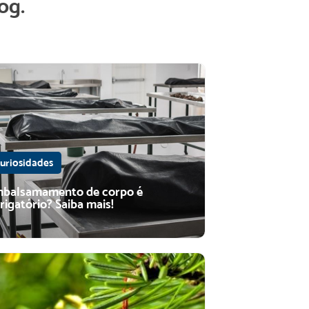
og.
uriosidades
balsamamento de corpo é
rigatório? Saiba mais!