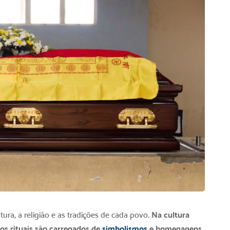
tura, a religião e as tradições de cada povo.
Na cultura
 os rituais são carregados de
simbolismos
e homenagens