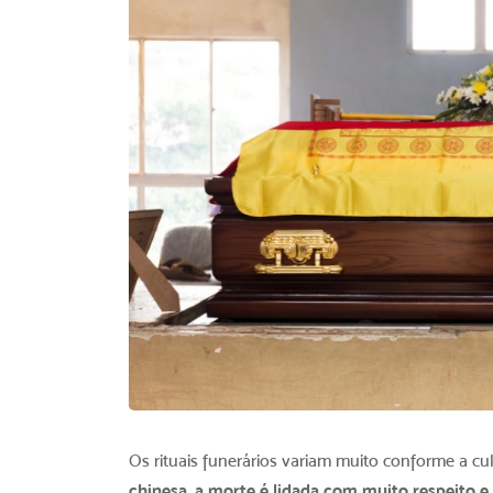
Os rituais funerários variam muito conforme a cul
chinesa, a morte é lidada com muito respeito e