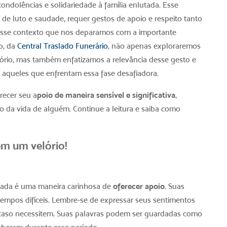
dolências e solidariedade à família enlutada. Esse
 luto e saudade, requer gestos de apoio e respeito tanto
nesse contexto que nos deparamos com a importante
o, da
Central Traslado Funerário
, não apenas exploraremos
elório, mas também enfatizamos a relevância desse gesto e
 aqueles que enfrentam essa fase desafiadora.
recer seu a
poio de maneira sensível e significativa
,
da vida de alguém. Continue a leitura e saiba como
em um velório
!
utada é uma maneira carinhosa de
oferecer apoio
. Suas
mpos difíceis. Lembre-se de expressar seus sentimentos
 caso necessitem. Suas palavras podem ser guardadas como