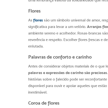
uma lembrança valiosa da solidariedade que rec
Flores
As
flores
são um símbolo universal de amor, respe
significativa para levar a um velório.
Arranjos flo
ambiente sereno e acolhedor.
Rosas-brancas são
reverência e respeito. Escolher flores frescas e 
enlutada.
Palavras de conforto e carinho
Antes de considerar objetos materiais de
o que l
palavras e expressões de carinho são preciosas
histórias sobre o falecido pode ser reconfortante
disponível para ouvir e apoiar aqueles que estã
inestimável.
Coroa de flores