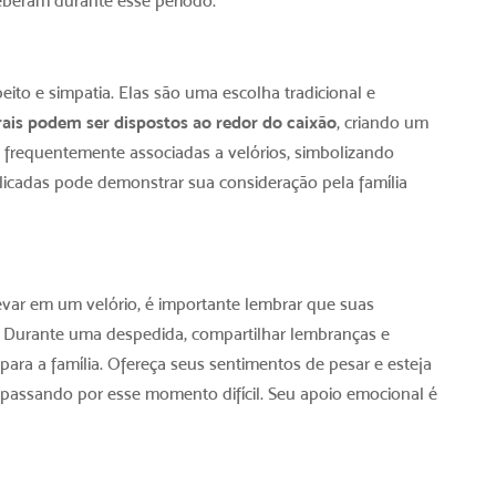
eberam durante esse período.
ito e simpatia. Elas são uma escolha tradicional e
rais podem ser dispostos ao redor do caixão
, criando um
 frequentemente associadas a velórios, simbolizando
delicadas pode demonstrar sua consideração pela família
evar em um velório
, é importante lembrar que suas
. Durante uma despedida, compartilhar lembranças e
 para a família. Ofereça seus sentimentos de pesar e esteja
o passando por esse momento difícil. Seu apoio emocional é