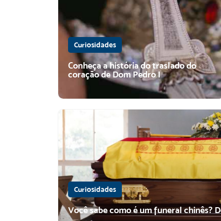
Curiosidades
Conheça a história do traslado do
coração de Dom Pedro I
Curiosidades
Você sabe como é um funeral chinês? D