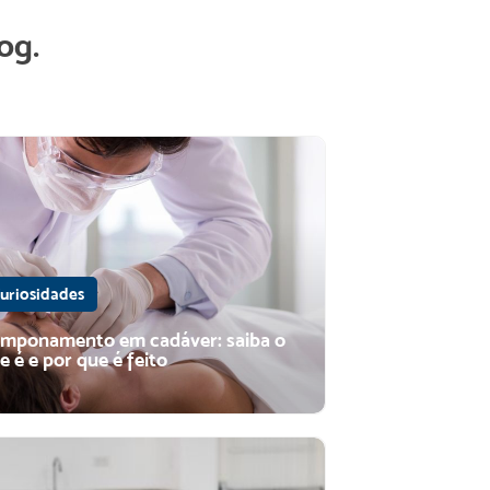
og.
uriosidades
mponamento em cadáver: saiba o
e é e por que é feito