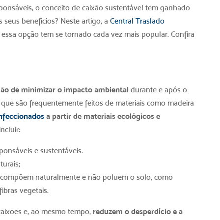
ponsáveis, o conceito de
caixão sustentável
tem ganhado
 seus benefícios? Neste artigo, a
Central Traslado
e essa opção tem se tornado cada vez mais popular. Confira
ção de minimizar o impacto ambiental
durante e após o
s, que são frequentemente feitos de materiais como madeira
nfeccionados
a partir de materiais ecológicos e
ncluir:
ponsáveis e sustentáveis.
turais;
 decompõem naturalmente e não poluem o solo, como
ibras vegetais.
caixões e, ao mesmo tempo,
reduzem o desperdício e a