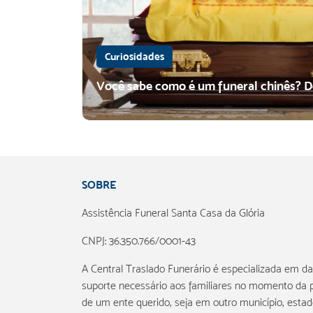
Curiosidades
Você sabe como é um funeral chinês? D
Conheça a história do traslado do
SOBRE
coração de Dom Pedro I
Assistência Funeral Santa Casa da Glória
Conheça uma curiosidade histórica com a
Central Traslado Funerário: o traslado do
CNPJ: 36.350.766/0001-43
coração de Dom Pedro I. Leia e saiba mais!
A Central Traslado Funerário é especializada em da
suporte necessário aos familiares no momento da 
de um ente querido, seja em outro município, esta