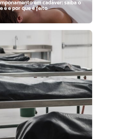
mponamento em cadáver: saiba o
e é e por que é feito
mponamento em cadáver: saiba