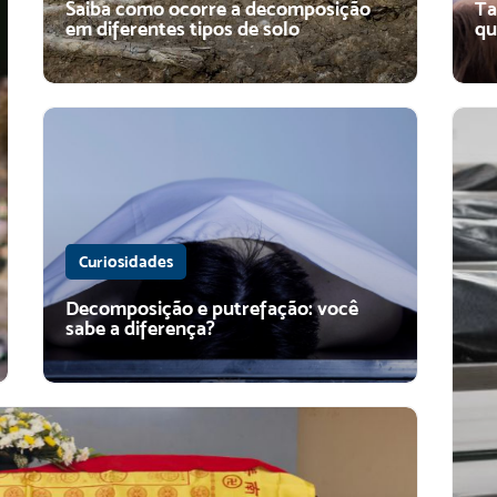
Saiba como ocorre a decomposição
Ta
em diferentes tipos de solo
qu
Curiosidades
Decomposição e putrefação: você
sabe a diferença?
Saiba como ocorre a
decomposição em diferentes tipos
Ta